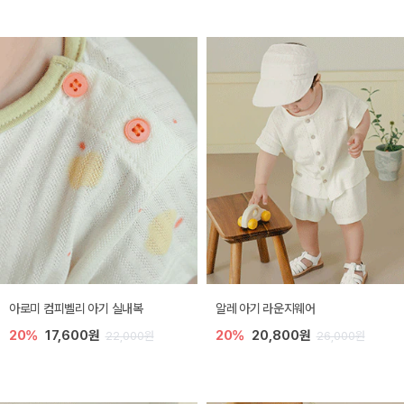
아로미 컴피벨리 아기 실내복
알레 아기 라운지웨어
20%
17,600원
20%
20,800원
22,000원
26,000원