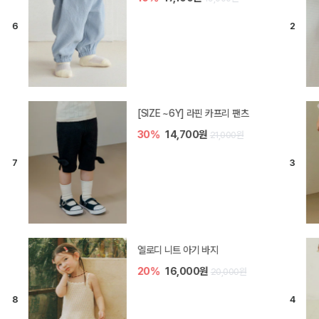
[SIZE ~6Y] 라핀 카프리 팬츠
30%
14,700원
21,000원
엘로디 니트 아기 바지
20%
16,000원
20,000원