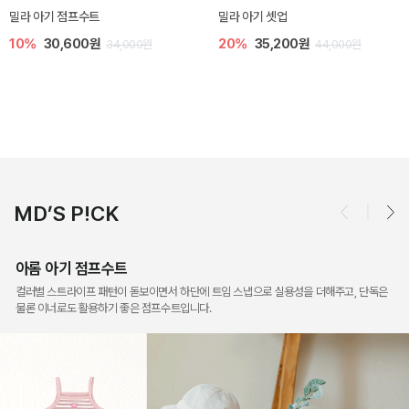
토닉 아기 민소매 티셔츠
베티 니트 아기 민소매 티셔츠
20%
11,200원
10%
24,300원
14,000원
27,000원
MD’S P!CK
아롬 아기 점프수트
컬러별 스트라이프 패턴이 돋보이면서 하단에 트임 스냅으로 실용성을 더해주고, 단독은
물론 이너로도 활용하기 좋은 점프수트입니다.