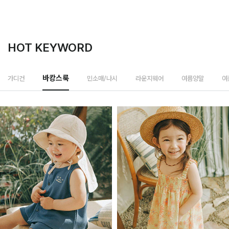
HOT KEYWORD
민소매/나시
가디건
바캉스룩
라운지웨어
여름양말
여