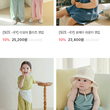
[SIZE ~6Y] 리모어 플리츠 셋업
[SIZE ~6Y] 로메이 라운지 셋업
10%
25,200원
10%
23,400원
28,000원
26,000원