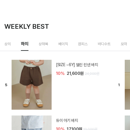
WEEKLY BEST
하의
상의
상하복
베이직
원피스
바디수트
모자
[SIZE ~6Y] 델린 린넨 바지
10%
21,600원
24,000원
듀이 아기 바지
10%
17,100원
19,000원