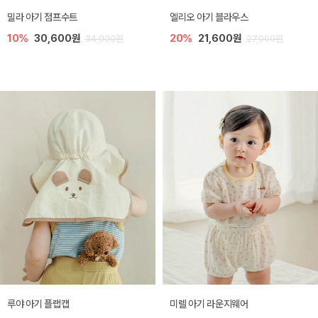
밀라 아기 점프수트
엘리오 아기 블라우스
10%
30,600원
20%
21,600원
34,000원
27,000원
루야 아기 플랩캡
미렐 아기 라운지웨어