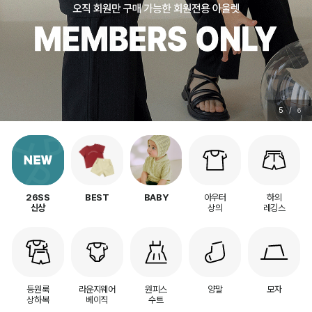
5
/
6
아우터
하의
26SS
BEST
BABY
상의
레깅스
신상
등원룩
라운지웨어
원피스
양말
모자
상하복
베이직
수트