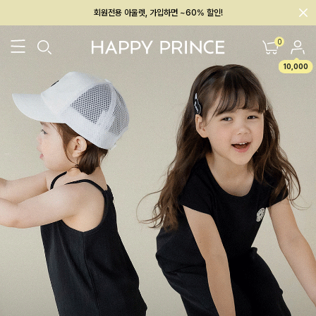
회원전용 아울렛, 가입하면 ~60% 할인!
멤버십 최대 28,000원 혜택
0
10,000
26SS 신상
BEST
BABY[6~12M]
아우터/상의
하의/레깅스