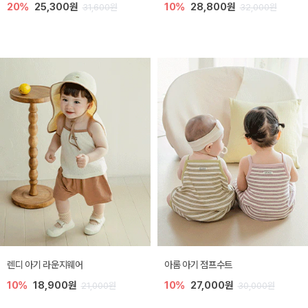
20%
25,300원
10%
28,800원
31,600원
32,000원
렌디 아기 라운지웨어
아롬 아기 점프수트
10%
18,900원
10%
27,000원
21,000원
30,000원