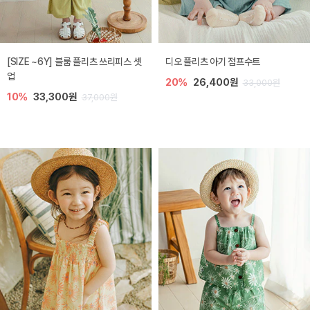
[SIZE ~6Y] 블룸 플리츠 쓰리피스 셋
디오 플리츠 아기 점프수트
업
20%
26,400원
33,000원
10%
33,300원
37,000원