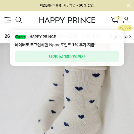
멤버십 최대 28,000원 혜택
0
10,000
26SS 신상
BEST
BABY[6~12M]
아우터/상의
하의/레깅스
HAPPY PRINCE
네이버로 로그인
하면 Npay 포인트
1%
추가 지급!
네이버로 1초 가입하기