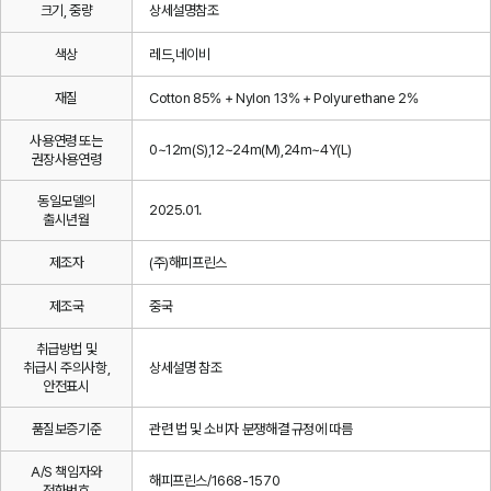
크기, 중량
상세설명참조
색상
레드,네이비
재질
Cotton 85% + Nylon 13% + Polyurethane 2%
사용연령 또는
0~12m(S),12~24m(M),24m~4Y(L)
권장사용연령
동일모델의
2025.01.
출시년월
제조자
(주)해피프린스
제조국
중국
취급방법 및
취급시 주의사항,
상세설명 참조
안전표시
품질보증기준
관련 법 및 소비자 분쟁해결 규정에 따름
A/S 책임자와
해피프린스/1668-1570
전화번호