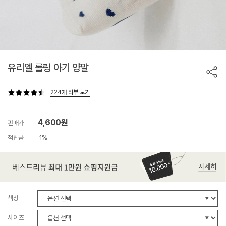
유리엘 롤링 아기 양말
224개 리뷰 보기
4,600원
판매가
적립금
1%
색상
사이즈