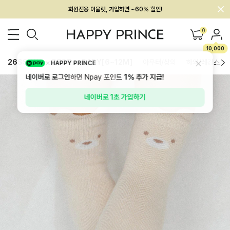
멤버십 최대 28,000원 혜택
0
10,000
26SS 신상
BEST
BABY[6~12M]
아우터/상의
하의/레깅스
HAPPY PRINCE
네이버로 로그인
하면 Npay 포인트
1%
추가 지급!
네이버로 1초 가입하기