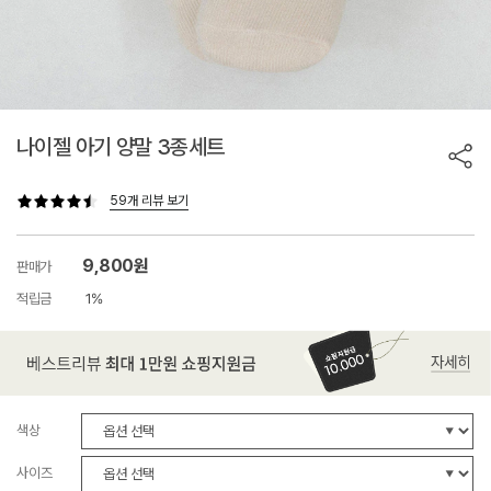
나이젤 아기 양말 3종세트
59개 리뷰 보기
9,800원
판매가
적립금
1%
색상
사이즈