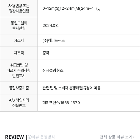
사용연령 또는
0~12m(S),12~24m(M),24m~4T(L)
권장사용연령
동일모델의
2024.08.
출시년월
제조자
(주)해피프린스
제조국
중국
취급방법 및
취급시 주의사항,
상세설명 참조
안전표시
품질보증기준
관련 법 및 소비자 분쟁해결 규정에 따름
A/S 책임자와
해피프린스/1668-1570
전화번호