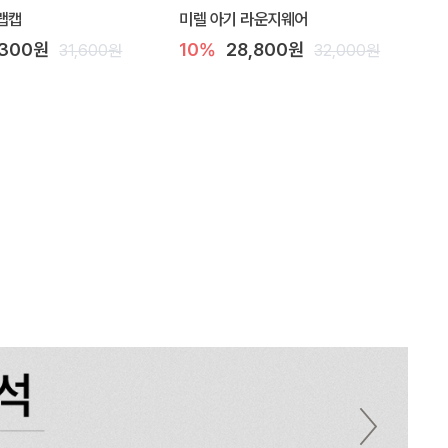
랩캡
미렐 아기 라운지웨어
,300원
10%
28,800원
31,600원
32,000원