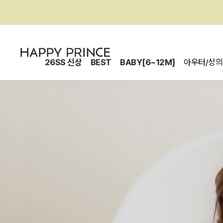
26SS 신상
BEST
BABY[6~12M]
아우터/상의