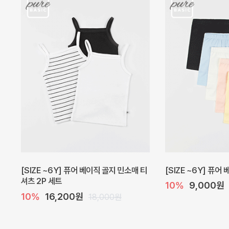
캐더린 뷔스티에 미니 아기 원피스
[SIZE ~6Y] 베르
10%
24,300원
10%
28,800원
27,000원