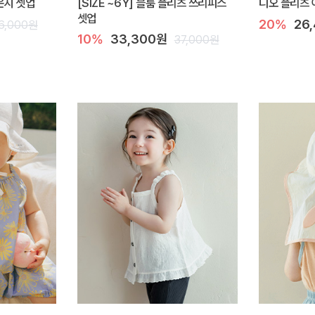
라운지 셋업
[SIZE ~6Y] 블룸 플리츠 쓰리피스
디오 플리츠 
셋업
20%
26
6,000원
10%
33,300원
37,000원