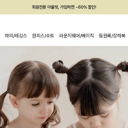
회원전용 아울렛, 가입하면 ~60% 할인!
멤버십 최대 28,000원 혜택
하의/레깅스
원피스/수트
라운지웨어/베이직
등원룩/상하복