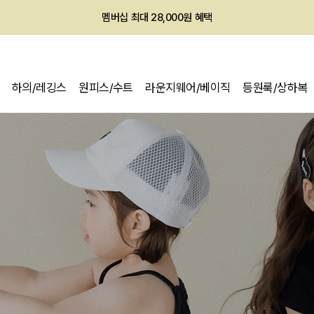
멤버십 최대 28,000원 혜택
하의/레깅스
원피스/수트
라운지웨어/베이직
등원룩/상하복