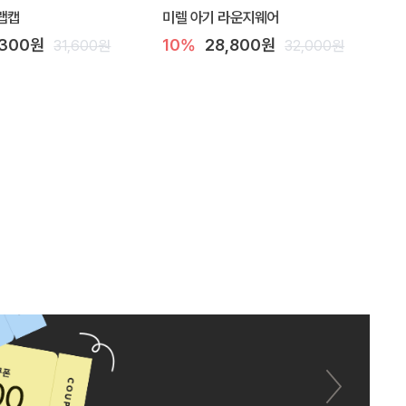
랩캡
미렐 아기 라운지웨어
,300원
10%
28,800원
31,600원
32,000원