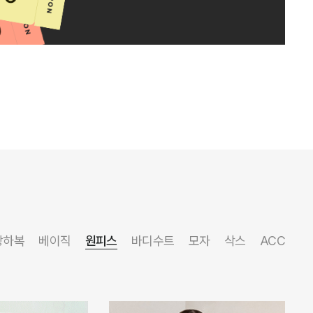
상하복
베이직
원피스
바디수트
모자
삭스
ACC