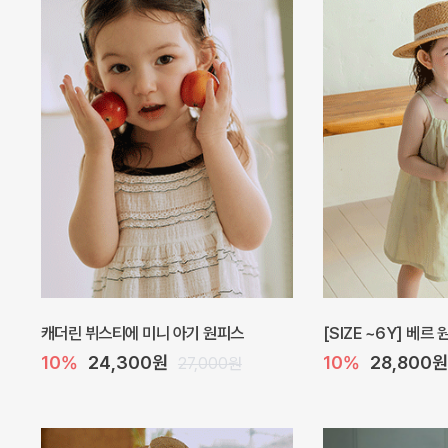
캐더린 뷔스티에 미니 아기 원피스
[SIZE ~6Y] 베르
10%
24,300원
10%
28,800원
27,000원