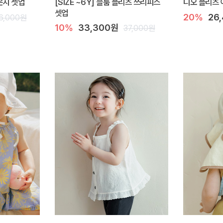
라운지 셋업
[SIZE ~6Y] 블룸 플리츠 쓰리피스
디오 플리츠 
셋업
20%
26
6,000원
10%
33,300원
37,000원