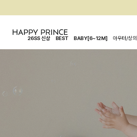
26SS 신상
BEST
BABY[6~12M]
아우터/상의