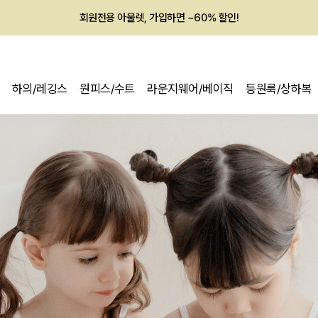
회원전용 아울렛, 가입하면 ~60% 할인!
멤버십 최대 28,000원 혜택
하의/레깅스
원피스/수트
라운지웨어/베이직
등원룩/상하복