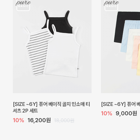
캐더린 뷔스티에 미니 아기 원피스
[SIZE ~6Y] 베르
10%
24,300원
10%
28,800원
27,000원