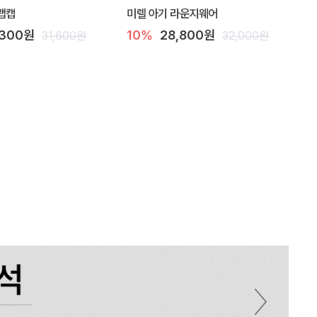
랩캡
미렐 아기 라운지웨어
,300원
10%
28,800원
31,600원
32,000원