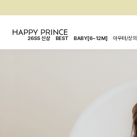
26SS 신상
BEST
BABY[6~12M]
아우터/상의