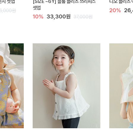
라운지 셋업
[SIZE ~6Y] 블룸 플리츠 쓰리피스
디오 플리츠 
셋업
20%
26
6,000원
10%
33,300원
37,000원