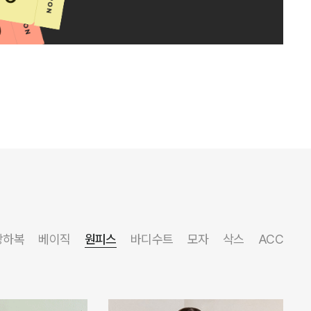
상하복
베이직
원피스
바디수트
모자
삭스
ACC