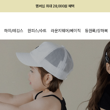
멤버십 최대 28,000원 혜택
하의/레깅스
원피스/수트
라운지웨어/베이직
등원룩/상하복