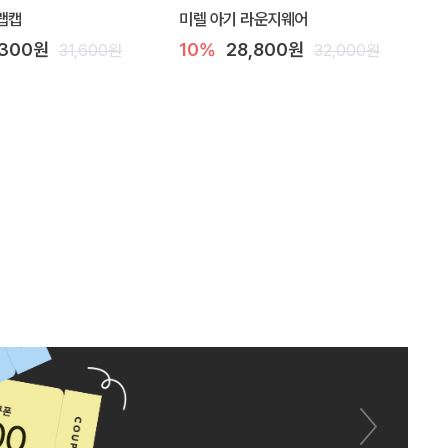
랩캡
미렐 아기 라운지웨어
,300원
10%
28,800원
31,600원
32,000원