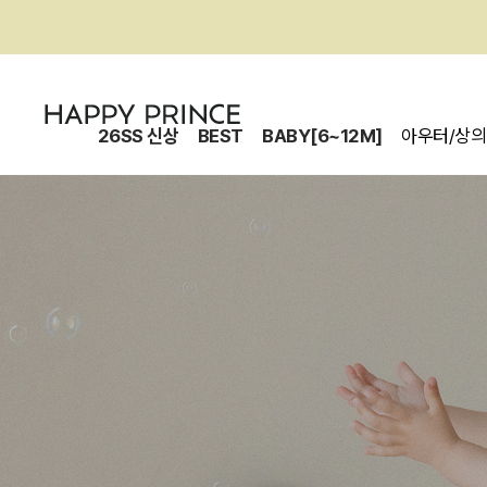
26SS 신상
BEST
BABY[6~12M]
아우터/상의