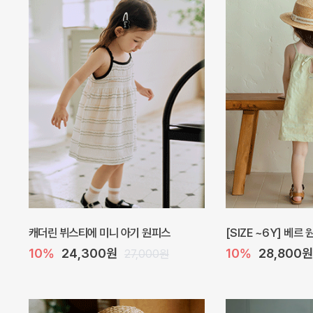
오드 바디수트
해피 베베 요루 썸머
10%
27,900원
10%
28,800원
31,000원