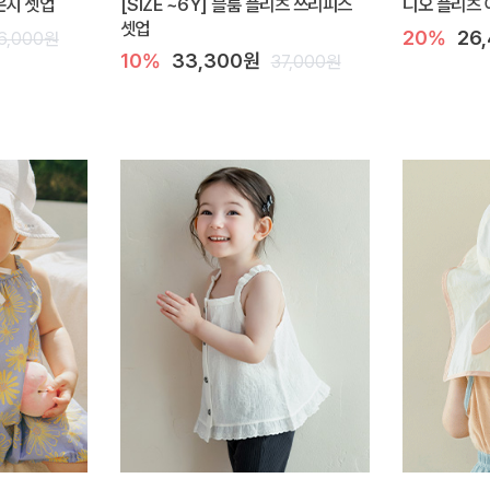
라운지 셋업
[SIZE ~6Y] 블룸 플리츠 쓰리피스
디오 플리츠 
셋업
20%
26
6,000원
10%
33,300원
37,000원