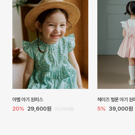
네로 바디수트
해피 베베 요루 썸머
10%
32,400원
10%
26,100원
36,000원