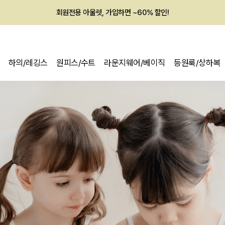
멤버십 최대 28,000원 혜택
하의/레깅스
원피스/수트
라운지웨어/베이직
등원룩/상하복