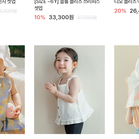
라운지 셋업
[SIZE ~6Y] 블룸 플리츠 쓰리피스
디오 플리츠 
셋업
20%
26
6,000원
10%
33,300원
37,000원