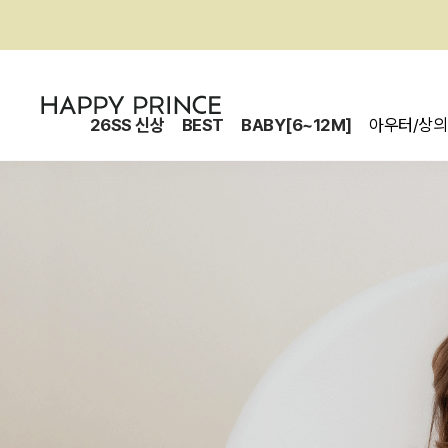
26SS 신상
BEST
BABY[6~12M]
아우터/상의