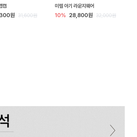
랩캡
미렐 아기 라운지웨어
,300원
10%
28,800원
31,600원
32,000원