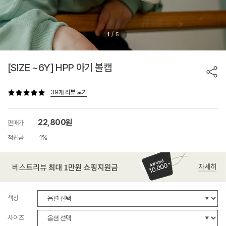
/
1
5
[SIZE ~6Y] HPP 아기 볼캡
39개 리뷰 보기
22,800원
판매가
적립금
1%
색상
사이즈