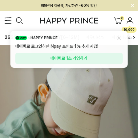
회원전용 아울렛, 가입하면 ~60% 할인!
멤버십 최대 28,000원 혜택
0
10,000
26SS 신상
BEST
BABY[6~12M]
아우터/상의
하의/레깅스
HAPPY PRINCE
네이버로 로그인
하면 Npay 포인트
1%
추가 지급!
네이버로 1초 가입하기