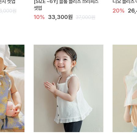
라운지 셋업
[SIZE ~6Y] 블룸 플리츠 쓰리피스
디오 플리츠 
셋업
20%
26
6,000원
10%
33,300원
37,000원