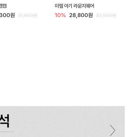
랩캡
미렐 아기 라운지웨어
,300원
10%
28,800원
31,600원
32,000원