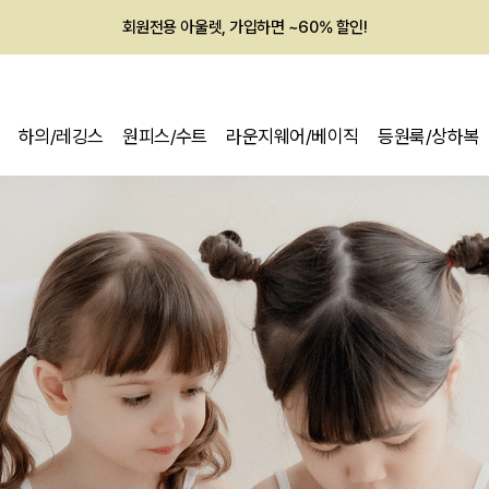
회원전용 아울렛, 가입하면 ~60% 할인!
멤버십 최대 28,000원 혜택
하의/레깅스
원피스/수트
라운지웨어/베이직
등원룩/상하복