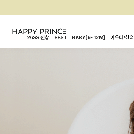
26SS 신상
BEST
BABY[6~12M]
아우터/상의