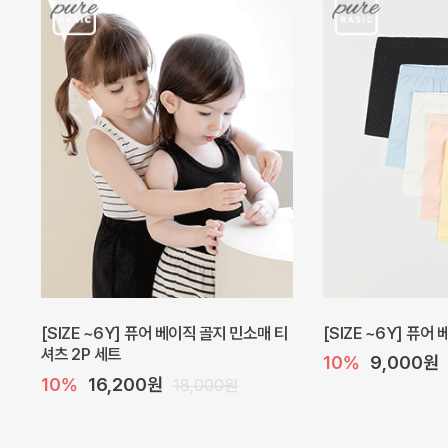
캐더린 뷔스티에 미니 아기 원피스
[SIZE ~6Y] 베르
10%
24,300원
10%
28,800원
27,000원