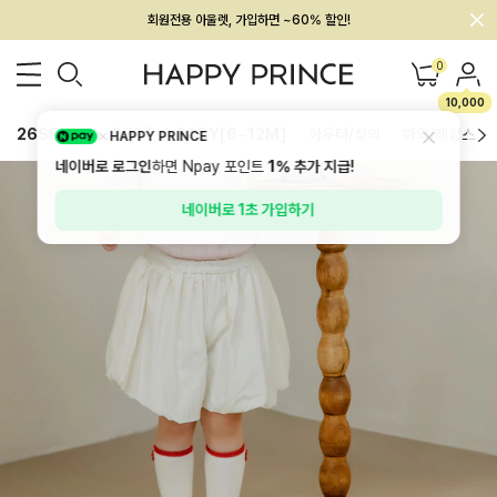
멤버십 최대 28,000원 혜택
0
10,000
26SS 신상
BEST
BABY[6~12M]
아우터/상의
하의/레깅스
HAPPY PRINCE
네이버로 로그인
하면 Npay 포인트
1%
추가 지급!
네이버로 1초 가입하기