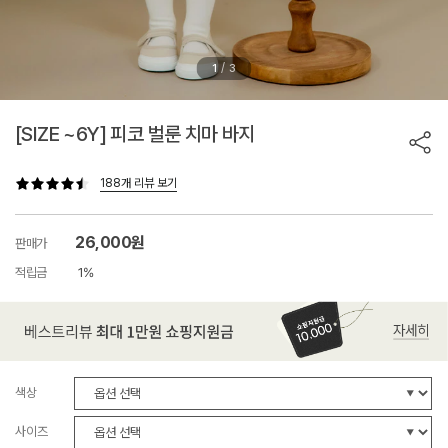
/
1
3
[SIZE ~6Y] 피코 벌룬 치마 바지
188개 리뷰 보기
26,000원
판매가
적립금
1%
색상
사이즈