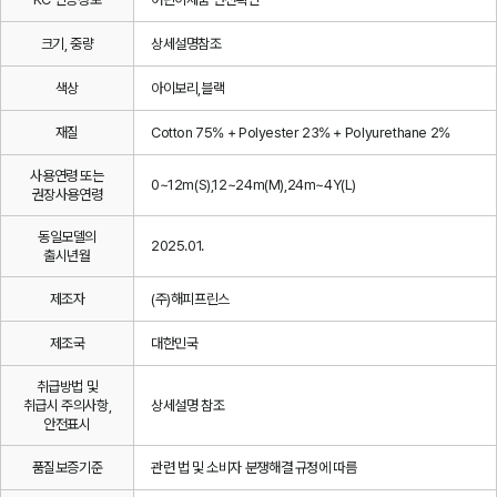
크기, 중량
상세설명참조
색상
아이보리,블랙
재질
Cotton 75% + Polyester 23% + Polyurethane 2%
사용연령 또는
0~12m(S),12~24m(M),24m~4Y(L)
권장사용연령
동일모델의
2025.01.
출시년월
제조자
(주)해피프린스
제조국
대한민국
취급방법 및
취급시 주의사항,
상세설명 참조
안전표시
품질보증기준
관련 법 및 소비자 분쟁해결 규정에 따름