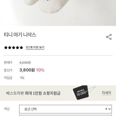
티니 아기 니삭스
92개 리뷰 보기
판매가
4,200원
3,800원
10%
할인가
적립금
1%
색상