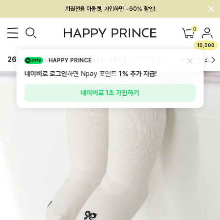
회원전용 아울렛, 가입하면 ~60% 할인!
멤버십 최대 28,000원 혜택
0
10,000
26SS 신상
BEST
BABY[6~12M]
아우터/상의
하의/레깅스
HAPPY PRINCE
네이버로 로그인
하면 Npay 포인트
1%
추가 지급!
네이버로 1초 가입하기