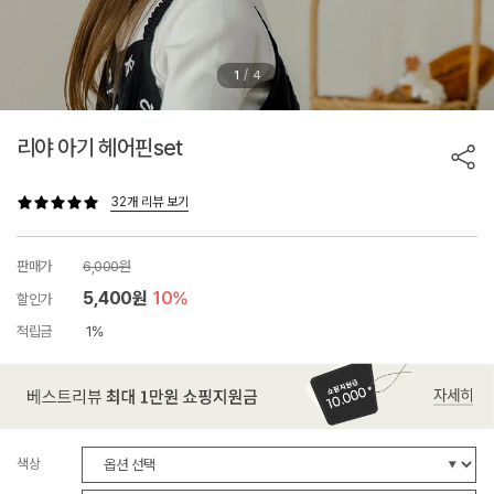
/
1
4
리야 아기 헤어핀set
32개 리뷰 보기
판매가
6,000원
5,400원
10%
할인가
적립금
1%
색상