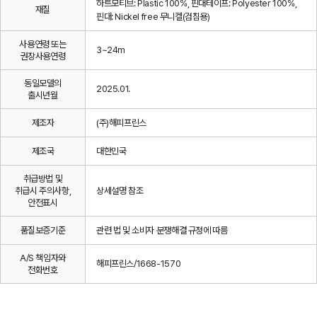
하트모티브: Plastic 100%, 핀대테이프: Polyester 100%,
재질
핀대: Nickel free 무니켈(검침용)
사용연령 또는
3~24m
권장사용연령
동일모델의
2025.01.
출시년월
제조자
(주)해피프린스
제조국
대한민국
취급방법 및
취급시 주의사항,
상세설명 참조
안전표시
품질보증기준
관련 법 및 소비자 분쟁해결 규정에 따름
A/S 책임자와
해피프린스/1668-1570
전화번호