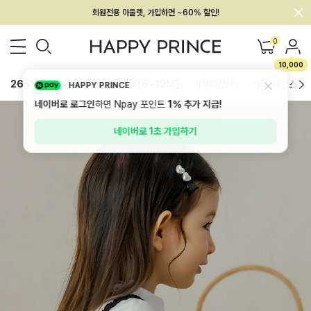
회원전용 아울렛, 가입하면 ~60% 할인!
멤버십 최대 28,000원 혜택
0
10,000
26SS 신상
BEST
BABY[6~12M]
아우터/상의
하의/레깅스
HAPPY PRINCE
네이버로 로그인
하면 Npay 포인트
1%
추가 지급!
네이버로 1초 가입하기