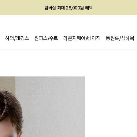
멤버십 최대 28,000원 혜택
하의/레깅스
원피스/수트
라운지웨어/베이직
등원룩/상하복