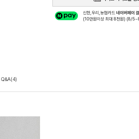
신한,우리,농협카드
네이버페이 결
(10만원이상 최대 8천원) (8/5~8
Q&A(4)