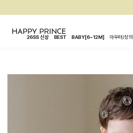
26SS 신상
BEST
BABY[6~12M]
아우터/상의