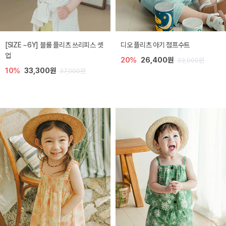
[SIZE ~6Y] 블룸 플리츠 쓰리피스 셋
디오 플리츠 아기 점프수트
업
20%
26,400원
33,000원
10%
33,300원
37,000원