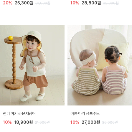
20%
25,300원
10%
28,800원
31,600원
32,000원
렌디 아기 라운지웨어
아롬 아기 점프수트
10%
18,900원
10%
27,000원
21,000원
30,000원