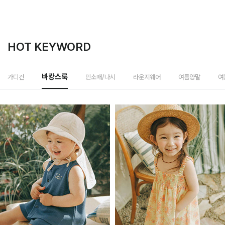
HOT KEYWORD
민소매/나시
가디건
바캉스룩
라운지웨어
여름양말
여