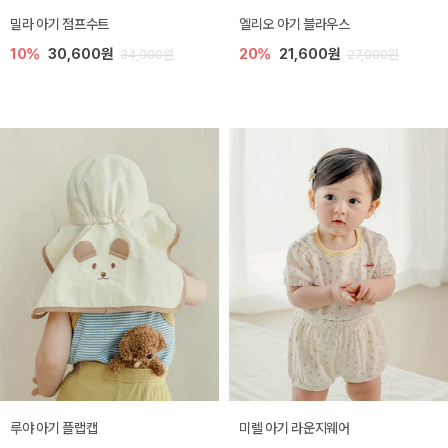
밀라 아기 점프수트
엘리오 아기 블라우스
10%
30,600원
20%
21,600원
34,000원
27,000원
루야 아기 플랩캡
미렐 아기 라운지웨어