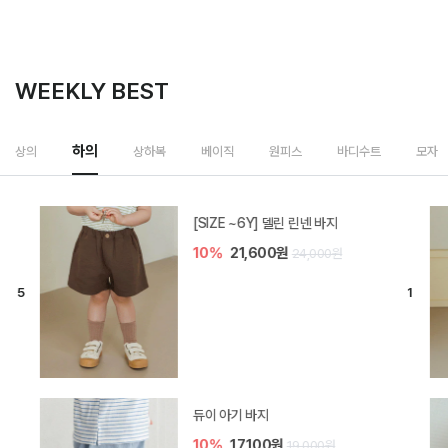
WEEKLY BEST
하의
상의
상하복
베이직
원피스
바디수트
모자
[SIZE ~6Y] 델린 린넨 바지
10%
21,600원
24,000원
듀이 아기 바지
10%
17,100원
19,000원