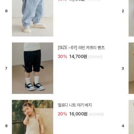
[SIZE ~6Y] 라핀 카프리 팬츠
30%
14,700원
21,000원
엘로디 니트 아기 바지
20%
16,000원
20,000원