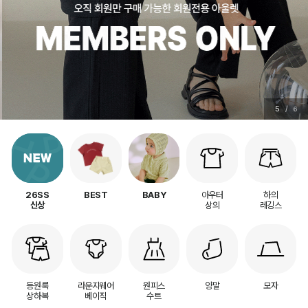
5
/
6
아우터
하의
26SS
BEST
BABY
상의
레깅스
신상
등원룩
라운지웨어
원피스
양말
모자
상하복
베이직
수트