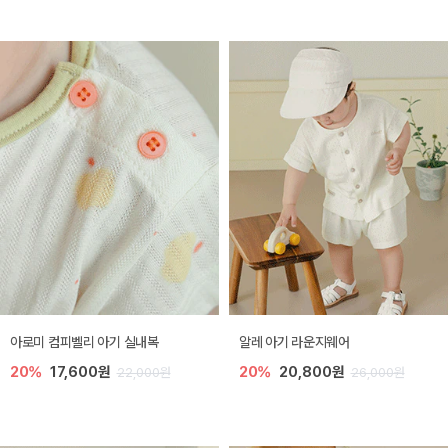
아로미 컴피벨리 아기 실내복
알레 아기 라운지웨어
20%
17,600원
20%
20,800원
22,000원
26,000원