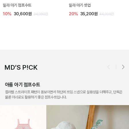
토닉 아기 민소매 티셔츠
베티 니트 아기 민소매 티셔츠
20%
11,200원
10%
24,300원
14,000원
27,000원
MD’S P!CK
아롬 아기 점프수트
컬러별 스트라이프 패턴이 돋보이면서 하단에 트임 스냅으로 실용성을 더해주고, 단독은
물론 이너로도 활용하기 좋은 점프수트입니다.