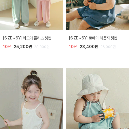
[SIZE ~6Y] 리모어 플리츠 셋업
[SIZE ~6Y] 로메이 라운지 셋업
10%
25,200원
10%
23,400원
28,000원
26,000원