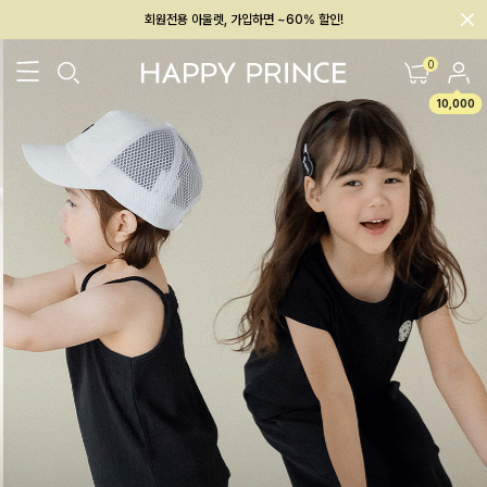
회원전용 아울렛, 가입하면 ~60% 할인!
멤버십 최대 28,000원 혜택
0
10,000
26SS 신상
BEST
BABY[6~12M]
아우터/상의
하의/레깅스