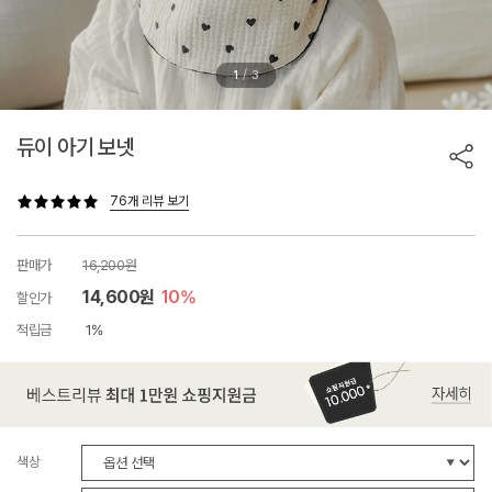
/
1
3
듀이 아기 보넷
76개 리뷰 보기
판매가
16,200원
14,600원
10%
할인가
적립금
1%
색상