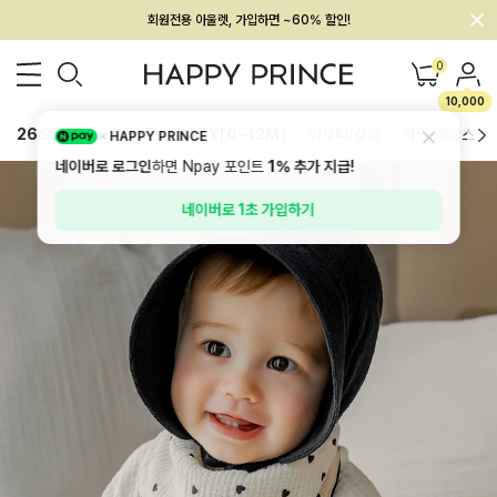
회원전용 아울렛, 가입하면 ~60% 할인!
멤버십 최대 28,000원 혜택
0
10,000
26SS 신상
BEST
BABY[6~12M]
아우터/상의
하의/레깅스
HAPPY PRINCE
네이버로 로그인
하면 Npay 포인트
1%
추가 지급!
네이버로 1초 가입하기