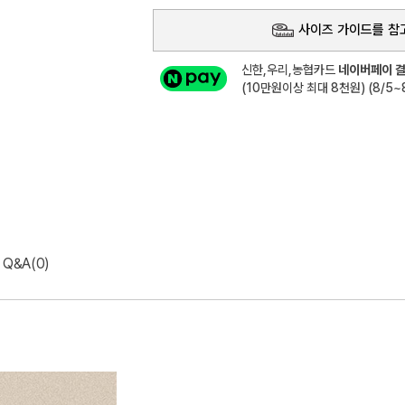
사이즈 가이드를 참
신한,우리,농협카드
네이버페이 결
(10만원이상 최대 8천원) (8/5~8
Q&A(0)