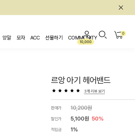
0
양말
모자
ACC
선물하기
COMMUNITY
10,000
르앙 아기 헤어밴드
3개 리뷰 보기
10,200원
판매가
5,100원
50%
할인가
1%
적립금