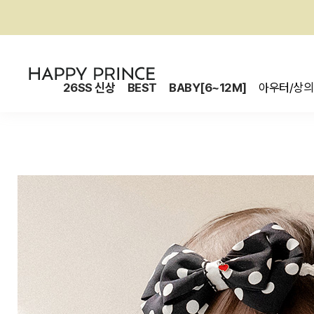
26SS 신상
BEST
BABY[6~12M]
아우터/상의