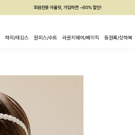
회원전용 아울렛, 가입하면 ~60% 할인!
멤버십 최대 28,000원 혜택
하의/레깅스
원피스/수트
라운지웨어/베이직
등원룩/상하복