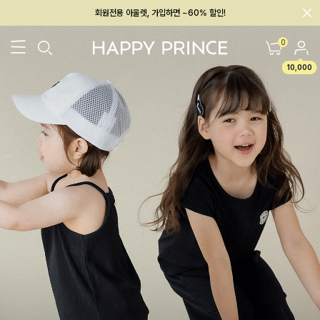
회원전용 아울렛, 가입하면 ~60% 할인!
멤버십 최대 28,000원 혜택
0
10,000
26SS 신상
BEST
BABY[6~12M]
아우터/상의
하의/레깅스