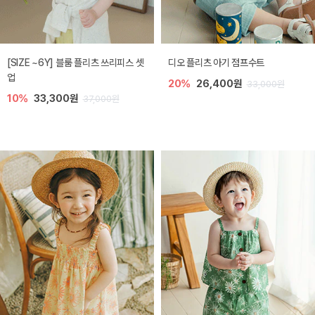
[SIZE ~6Y] 블룸 플리츠 쓰리피스 셋
디오 플리츠 아기 점프수트
업
20%
26,400원
33,000원
10%
33,300원
37,000원