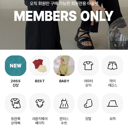
5
/
6
아우터
하의
26SS
BEST
BABY
상의
레깅스
신상
등원룩
라운지웨어
원피스
양말
모자
상하복
베이직
수트