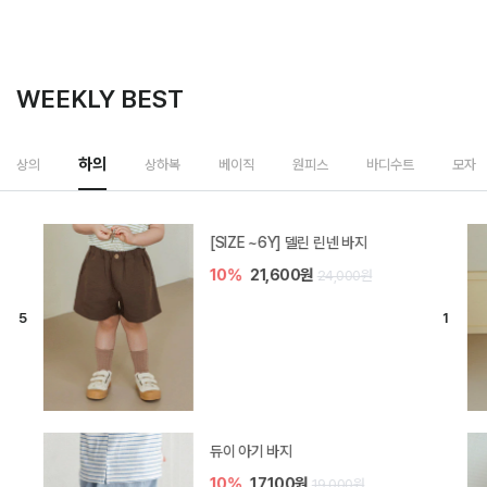
WEEKLY BEST
하의
상의
상하복
베이직
원피스
바디수트
모자
[SIZE ~6Y] 델린 린넨 바지
10%
21,600원
24,000원
듀이 아기 바지
10%
17,100원
19,000원