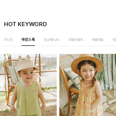
HOT KEYWORD
민소매/나시
가디건
바캉스룩
라운지웨어
여름양말
여