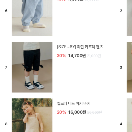
[SIZE ~6Y] 라핀 카프리 팬츠
30%
14,700원
21,000원
엘로디 니트 아기 바지
20%
16,000원
20,000원