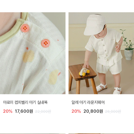
아로미 컴피벨리 아기 실내복
알레 아기 라운지웨어
20%
17,600원
20%
20,800원
22,000원
26,000원