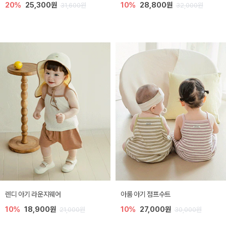
20%
25,300원
10%
28,800원
31,600원
32,000원
렌디 아기 라운지웨어
아롬 아기 점프수트
10%
18,900원
10%
27,000원
21,000원
30,000원