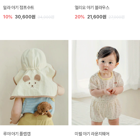
밀라 아기 점프수트
엘리오 아기 블라우스
10%
30,600원
20%
21,600원
34,000원
27,000원
루야 아기 플랩캡
미렐 아기 라운지웨어