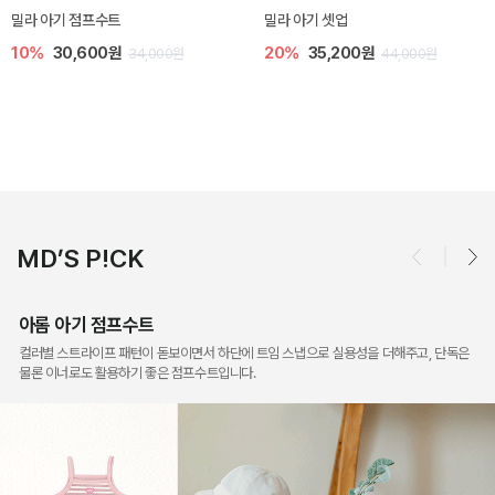
토닉 아기 민소매 티셔츠
베티 니트 아기 민소매 티셔츠
20%
11,200원
10%
24,300원
14,000원
27,000원
MD’S P!CK
아롬 아기 점프수트
컬러별 스트라이프 패턴이 돋보이면서 하단에 트임 스냅으로 실용성을 더해주고, 단독은
물론 이너로도 활용하기 좋은 점프수트입니다.