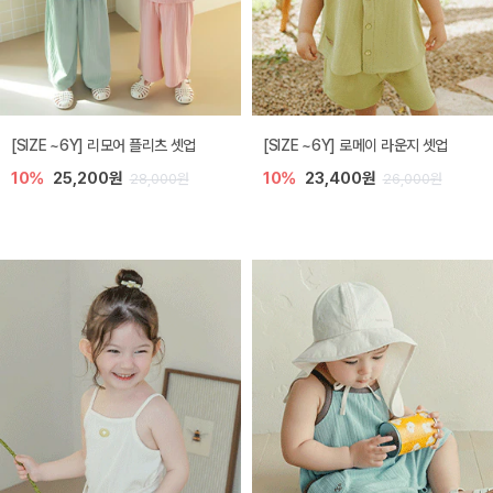
[SIZE ~6Y] 리모어 플리츠 셋업
[SIZE ~6Y] 로메이 라운지 셋업
10%
25,200원
10%
23,400원
28,000원
26,000원