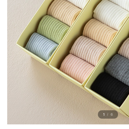
1
6
/