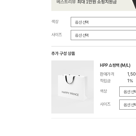
색상
사이즈
추가 구성 상품
HPP 쇼핑백 (M/L)
판매가격
1,5
적립금
1%
색상
사이즈