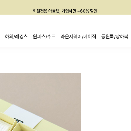
회원전용 아울렛, 가입하면 ~60% 할인!
멤버십 최대 28,000원 혜택
하의/레깅스
원피스/수트
라운지웨어/베이직
등원룩/상하복