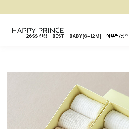
26SS 신상
BEST
BABY[6~12M]
아우터/상의