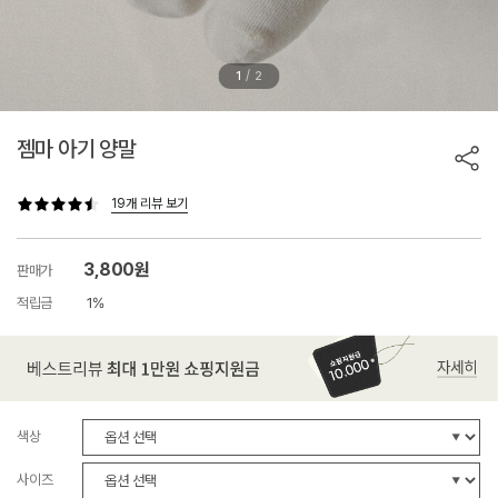
/
1
2
젬마 아기 양말
19개 리뷰 보기
3,800원
판매가
적립금
1%
색상
사이즈