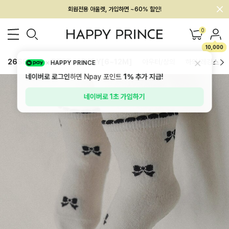
회원전용 아울렛, 가입하면 ~60% 할인!
멤버십 최대 28,000원 혜택
0
10,000
26SS 신상
BEST
BABY[6~12M]
아우터/상의
하의/레깅스
HAPPY PRINCE
네이버로 로그인
하면 Npay 포인트
1%
추가 지급!
네이버로 1초 가입하기