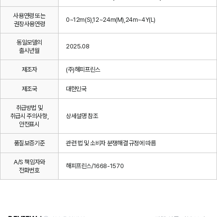
사용연령 또는
0~12m(S),12~24m(M),24m~4Y(L)
권장사용연령
동일모델의
2025.08
출시년월
제조자
(주)해피프린스
제조국
대한민국
취급방법 및
취급시 주의사항,
상세설명 참조
안전표시
품질보증기준
관련 법 및 소비자 분쟁해결 규정에 따름
A/S 책임자와
해피프린스/1668-1570
전화번호