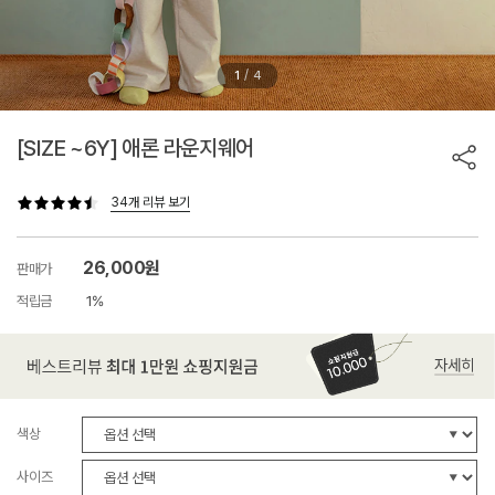
/
1
4
[SIZE ~6Y] 애론 라운지웨어
34개 리뷰 보기
26,000원
판매가
적립금
1%
색상
사이즈