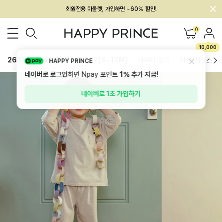
회원전용 아울렛, 가입하면 ~60% 할인!
멤버십 최대 28,000원 혜택
0
10,000
26SS 신상
BEST
BABY[6~12M]
아우터/상의
하의/레깅스
HAPPY PRINCE
네이버로 로그인
하면 Npay 포인트
1%
추가 지급!
네이버로 1초 가입하기