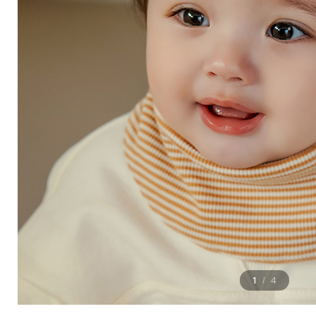
1
4
/