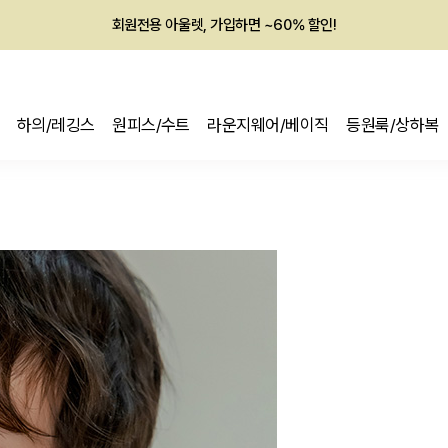
회원전용 아울렛, 가입하면 ~60% 할인!
멤버십 최대 28,000원 혜택
하의/레깅스
원피스/수트
라운지웨어/베이직
등원룩/상하복