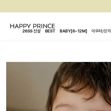
26SS 신상
BEST
BABY[6~12M]
아우터/상의