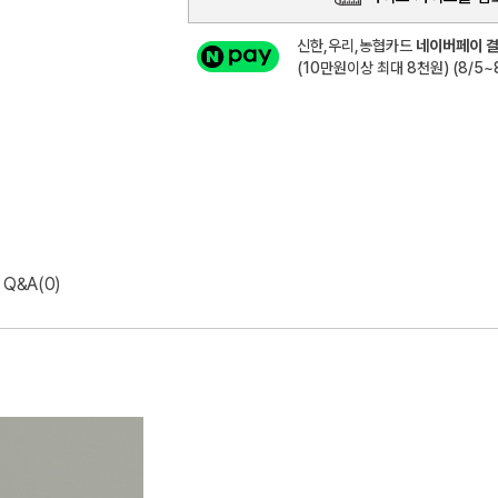
신한,우리,농협카드
네이버페이 결
(10만원이상 최대 8천원) (8/5~8
Q&A(0)