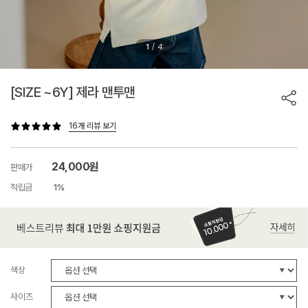
/
1
4
[SIZE ~6Y] 제라 맨투맨
16개 리뷰 보기
24,000원
판매가
적립금
1%
색상
사이즈