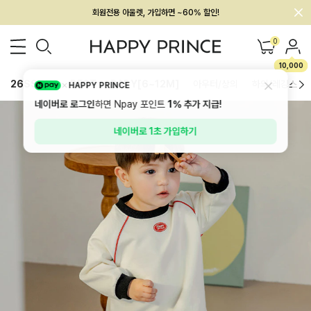
회원전용 아울렛, 가입하면 ~60% 할인!
멤버십 최대 28,000원 혜택
0
10,000
26SS 신상
BEST
BABY[6~12M]
아우터/상의
하의/레깅스
HAPPY PRINCE
네이버로 로그인
하면 Npay 포인트
1%
추가 지급!
네이버로 1초 가입하기