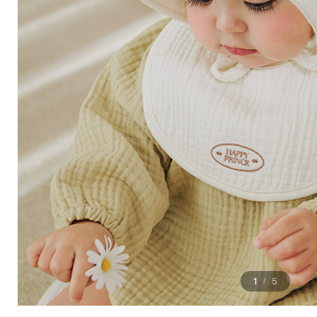
1
5
/