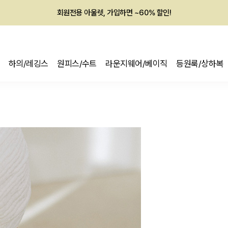
회원전용 아울렛, 가입하면 ~60% 할인!
멤버십 최대 28,000원 혜택
하의/레깅스
원피스/수트
라운지웨어/베이직
등원룩/상하복