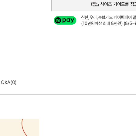
사이즈 가이드를 참
신한,우리,농협카드
네이버페이 결
(10만원이상 최대 8천원) (8/5~8
Q&A(0)