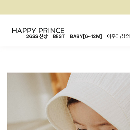
26SS 신상
BEST
BABY[6~12M]
아우터/상의