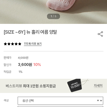
/
1
5
[SIZE ~6Y] 뉴 홀리 여름 양말
115개 리뷰 보기
판매가
4,000원
3,600원
10%
할인가
적립금
1%
색상