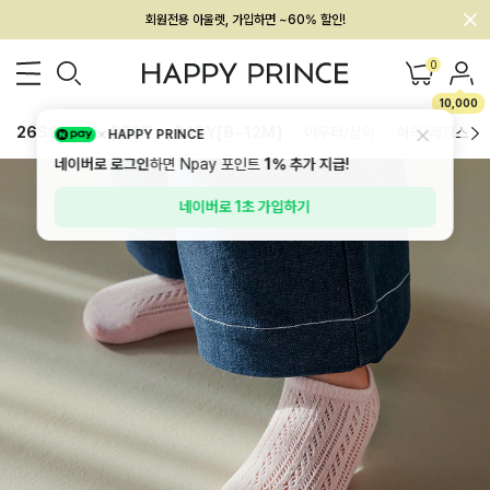
멤버십 최대 28,000원 혜택
0
10,000
26SS 신상
BEST
BABY[6~12M]
아우터/상의
하의/레깅스
HAPPY PRINCE
네이버로 로그인
하면 Npay 포인트
1%
추가 지급!
네이버로 1초 가입하기