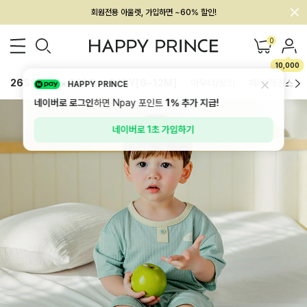
회원전용 아울렛, 가입하면 ~60% 할인!
멤버십 최대 28,000원 혜택
0
10,000
26SS 신상
BEST
BABY[6~12M]
아우터/상의
하의/레깅스
HAPPY PRINCE
네이버로 로그인
하면 Npay 포인트
1%
추가 지급!
네이버로 1초 가입하기