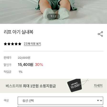
/
1
2
리프 아기 실내복
23개 리뷰 보기
판매가
22,000원
15,400원
30%
할인가
적립금
1%
색상