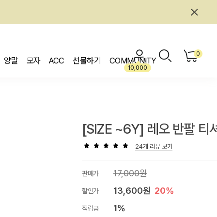
0
양말
모자
ACC
선물하기
COMMUNITY
10,000
[SIZE ~6Y] 레오 반팔 티
24개 리뷰 보기
17,000원
판매가
13,600원
20%
할인가
1%
적립금