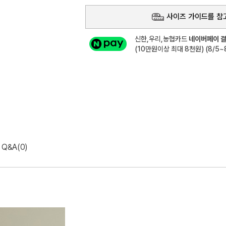
사이즈 가이드를 참
신한,우리,농협카드
네이버페이 결
(10만원이상 최대 8천원) (8/5~8
Q&A(0)