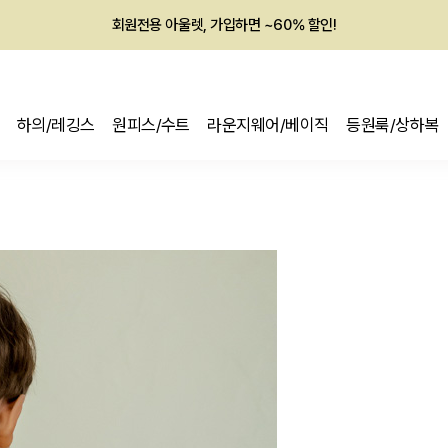
회원전용 아울렛, 가입하면 ~60% 할인!
멤버십 최대 28,000원 혜택
하의/레깅스
원피스/수트
라운지웨어/베이직
등원룩/상하복