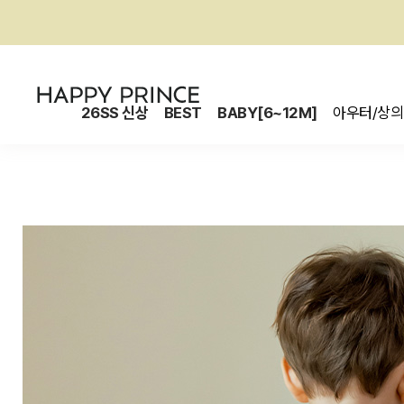
26SS 신상
BEST
BABY[6~12M]
아우터/상의