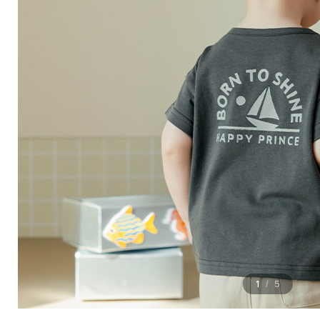
1
5
/