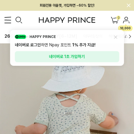
멤버십 최대 28,000원 혜택
0
10,000
26SS 신상
BEST
BABY[6~12M]
아우터/상의
하의/레깅스
HAPPY PRINCE
네이버로 로그인
하면 Npay 포인트
1%
추가 지급!
네이버로 1초 가입하기