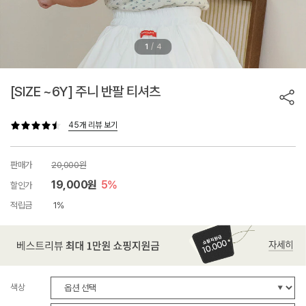
/
1
4
[SIZE ~6Y] 주니 반팔 티셔츠
45개 리뷰 보기
판매가
20,000원
19,000원
5%
할인가
적립금
1%
색상