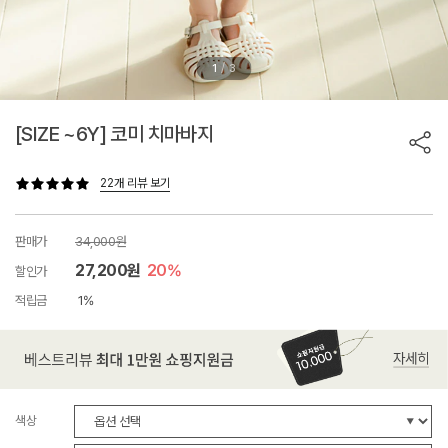
/
1
3
[SIZE ~6Y] 코미 치마바지
22개 리뷰 보기
판매가
34,000원
27,200원
20%
할인가
적립금
1%
색상