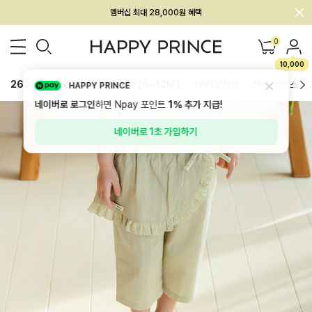
멤버십 최대 28,000원 혜택
0
10,000
26SS 신상
BEST
BABY[6~12M]
아우터/상의
하의/레깅스
HAPPY PRINCE
네이버로 로그인
하면 Npay 포인트
1%
추가 지급!
네이버로 1초 가입하기