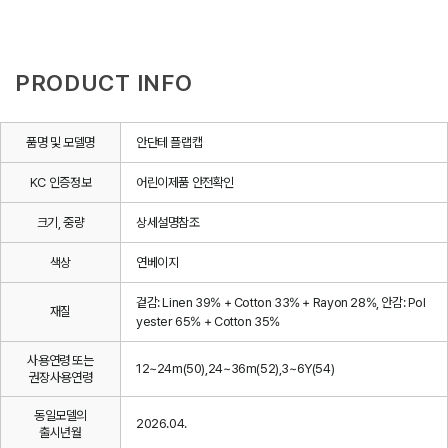
PRODUCT INFO
품명 및 모델명
안단테 플랩캡
KC 인증정보
어린이제품 안전확인
크기, 중량
상세설명참조
색상
연베이지
겉감: Linen 39% + Cotton 33% + Rayon 28%, 안감: Pol
재질
yester 65% + Cotton 35%
사용연령 또는
12~24m(50),24~36m(52),3~6Y(54)
권장사용연령
동일모델의
2026.04.
출시년월