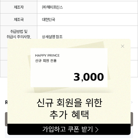
제조자
㈜해피프린스
제조국
대한민국
취급방법 및
취급시 주의사항,
상세설명 참조
안전표시
품질보증기준
관련 법 및 소비자 분쟁해결 규정에 따름
A/S 책임자와
해피프린스/1668-1570
전화번호