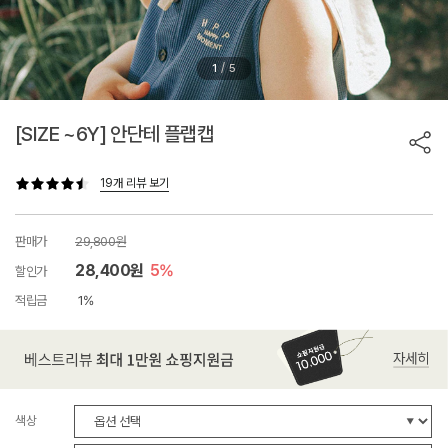
/
1
5
[SIZE ~6Y] 안단테 플랩캡
19개 리뷰 보기
판매가
29,800원
28,400원
5%
할인가
적립금
1%
색상