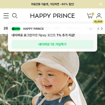
회원전용 아울렛, 가입하면 ~60% 할인!
멤버십 최대 28,000원 혜택
0
10,000
26SS 신상
BEST
BABY[6~12M]
아우터/상의
하의/레깅스
HAPPY PRINCE
네이버로 로그인
하면 Npay 포인트
1%
추가 지급!
네이버로 1초 가입하기