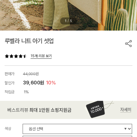
/
1
5
루벨라 니트 아기 셋업
15개 리뷰 보기
판매가
44,000원
39,600원
10%
할인가
적립금
1%
색상