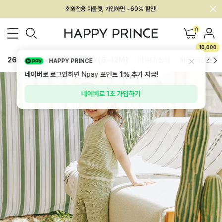
멤버십 최대 28,000원 혜택
0
10,000
26SS 신상
BEST
BABY[6~12M]
아우터/상의
하의/레깅스
HAPPY PRINCE
네이버로 로그인
하면 Npay 포인트
1%
추가 지급!
네이버로 1초 가입하기