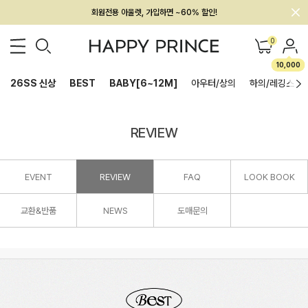
회원전용 아울렛, 가입하면 ~60% 할인!
멤버십 최대 28,000원 혜택
0
10,000
26SS 신상
BEST
BABY[6~12M]
아우터/상의
하의/레깅스
REVIEW
EVENT
REVIEW
FAQ
LOOK BOOK
교환&반품
NEWS
도매문의