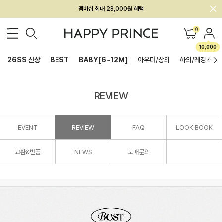
멤버십 최대 28,000원 혜택
0
10,000
26SS 신상
BEST
BABY[6~12M]
아우터/상의
하의/레깅스
REVIEW
EVENT
REVIEW
FAQ
LOOK BOOK
교환&반품
NEWS
도매문의