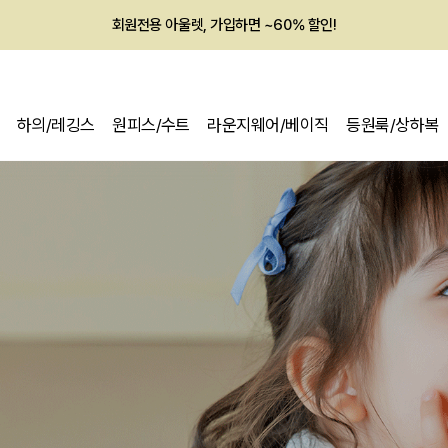
회원전용 아울렛, 가입하면 ~60% 할인!
멤버십 최대 28,000원 혜택
하의/레깅스
원피스/수트
라운지웨어/베이직
등원룩/상하복