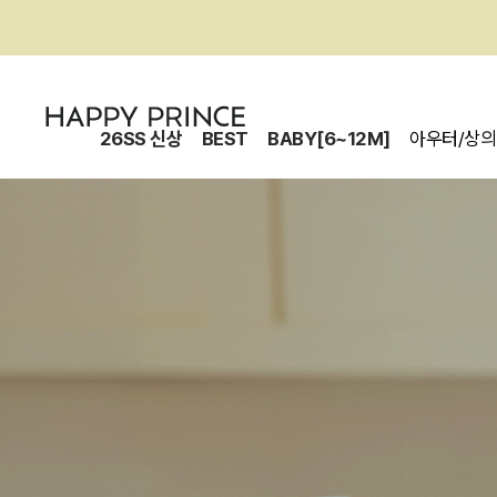
26SS 신상
BEST
BABY[6~12M]
아우터/상의