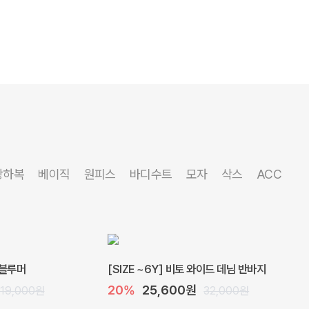
상하복
베이직
원피스
바디수트
모자
삭스
ACC
 블루머
[SIZE ~6Y] 비토 와이드 데님 반바지
20%
25,600원
19,000원
32,000원