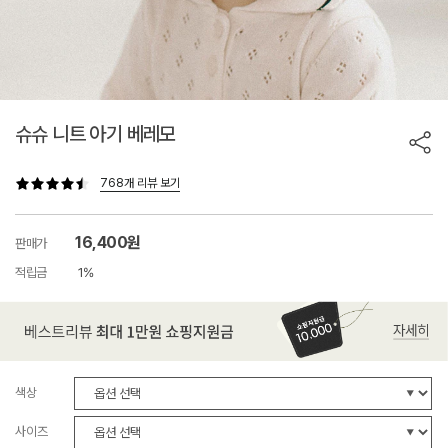
슈슈 니트 아기 베레모
768개 리뷰 보기
16,400원
판매가
적립금
1%
색상
사이즈