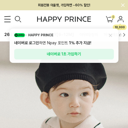
회원전용 아울렛, 가입하면 ~60% 할인!
멤버십 최대 28,000원 혜택
0
10,000
26SS 신상
BEST
BABY[6~12M]
아우터/상의
하의/레깅스
HAPPY PRINCE
네이버로 로그인
하면 Npay 포인트
1%
추가 지급!
네이버로 1초 가입하기