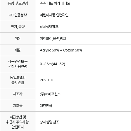
품명 및 모델명
슈슈 니트 아기 베레모
KC 인증정보
어린이제품 안전확인
크기, 중량
상세설명참조
색상
아이보리,블랙,핑크
재질
Acrylic 50% + Cotton 50%
사용연령 또는
0~36m(44~52)
권장사용연령
동일모델의
2020.01.
출시년월
제조자
(주)해피프린스
제조국
대한민국
취급방법 및
취급시 주의사항,
상세설명 참조
안전표시