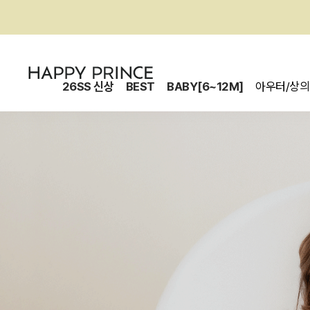
26SS 신상
BEST
BABY[6~12M]
아우터/상의