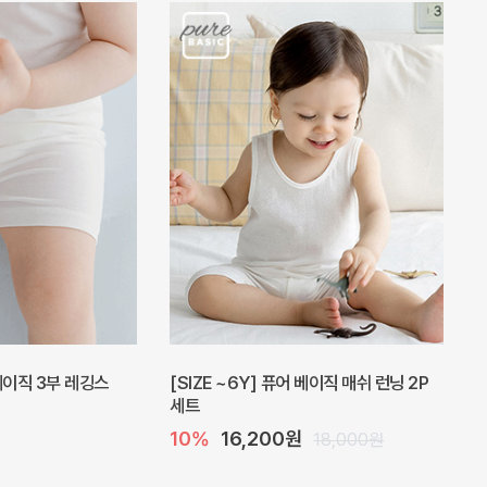
 베이직 3부 레깅스
[SIZE ~6Y] 퓨어 베이직 매쉬 런닝 2P
세트
10%
16,200원
18,000원