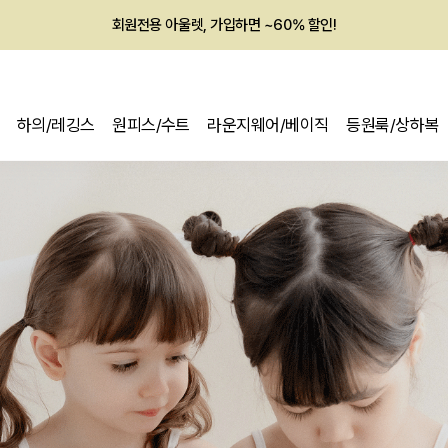
회원전용 아울렛, 가입하면 ~60% 할인!
멤버십 최대 28,000원 혜택
하의/레깅스
원피스/수트
라운지웨어/베이직
등원룩/상하복