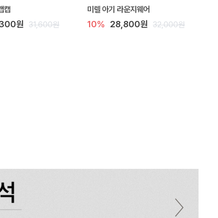
랩캡
미렐 아기 라운지웨어
,300원
10%
28,800원
31,600원
32,000원