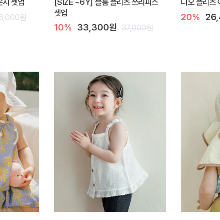
라운지 셋업
[SIZE ~6Y] 블룸 플리츠 쓰리피스
디오 플리츠 
셋업
20%
26
6,000원
10%
33,300원
37,000원