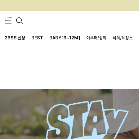
26SS 신상
BEST
BABY[6~12M]
아우터/상의
하의/레깅스