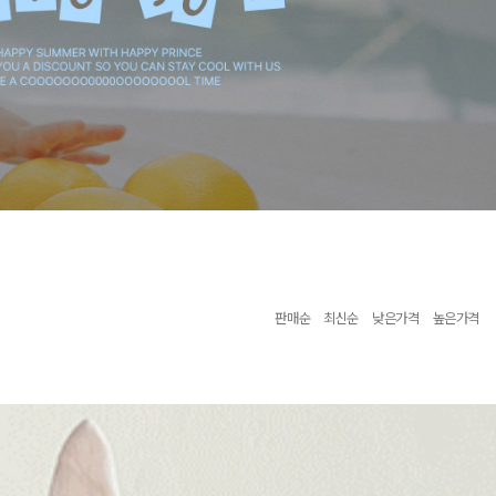
판매순
최신순
낮은가격
높은가격