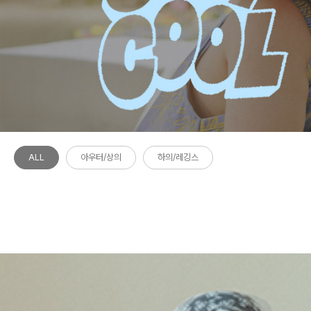
ALL
아우터/상의
하의/레깅스