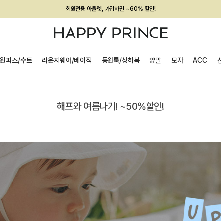
회원전용 아울렛, 가입하면 ~60% 할인!
멤버십 최대 28,000원 혜택
원피스/수트
라운지웨어/베이직
등원룩/상하복
양말
모자
ACC
해프와 여름나기! ~50%할인!