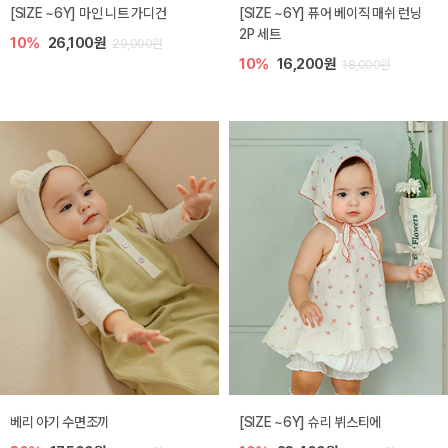
[SIZE ~6Y] 마인 니트 가디건
[SIZE ~6Y] 퓨어 베이직 매쉬 런닝
2P 세트
10%
26,100원
29,000원
10%
16,200원
18,000원
베리 아기 수면조끼
[SIZE ~6Y] 슈리 뷔스티에