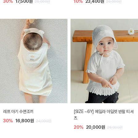
30%
17,500원
10%
23,400원
25,000원
26,000원
레프 아기 수면조끼
[SIZE ~6Y] 에일라 아일렛 반팔 티셔
츠
30%
16,800원
24,000원
20%
20,000원
25,000원