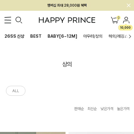
회원전용 아울렛, 가입하면 ~60% 할인!
멤버십 최대 28,000원 혜택
0
10,000
26SS 신상
BEST
BABY[6~12M]
아우터/상의
하의/레깅스
상의
ALL
판매순
최신순
낮은가격
높은가격