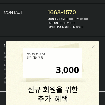
1668-1570
CONTACT
MON-FRI : AM 10:00 - PM 04:00
SAT,SUN,HOLIDAY OFF
LUNCH PM 12:30 ~ PM 01:30
COMPANY INFO
상호
(주)해피프린스
대표
이화진
TEL
1668-1570
E-MAIL
help@happyprince.co.kr
주소
서울시 종로구 이화장길 46
사업자등록번호
366-86-00898
개인정보관리자
이화진
통신판매신고번호
제 2018-서울종로-1384 호
[사업자정보확인]
COPYRIGHT(C) (주)해피프린스 ALL RIGHT RESERVED.