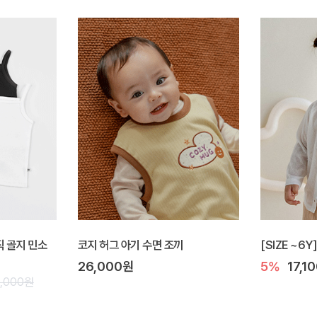
이직 골지 민소
코지 허그 아기 수면 조끼
[SIZE ~6
26,000원
5%
17,1
8,000원