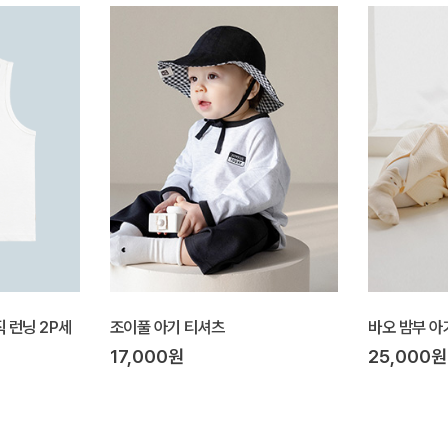
직 런닝 2P세
조이풀 아기 티셔츠
바오 밤부 아
17,000원
25,000원