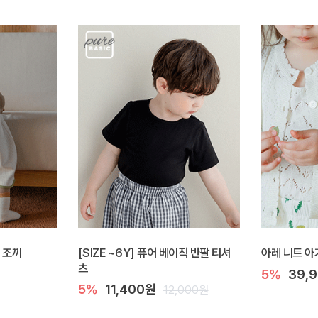
 조끼
[SIZE ~6Y] 퓨어 베이직 반팔 티셔
아레 니트 아
츠
5%
39,
5%
11,400원
12,000원