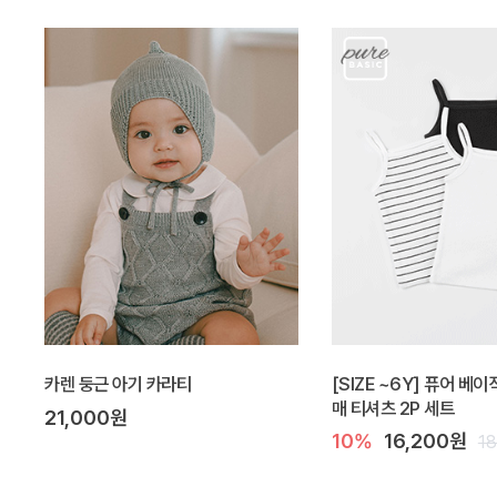
카렌 둥근 아기 카라티
[SIZE ~6Y] 퓨어 베
매 티셔츠 2P 세트
21,000원
10%
16,200원
1