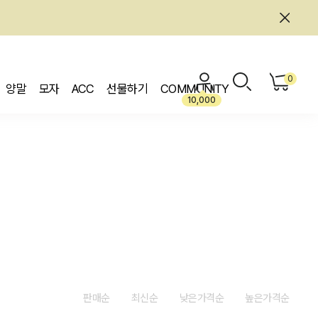
0
양말
모자
ACC
선물하기
COMMUNITY
10,000
판매순
최신순
낮은가격순
높은가격순