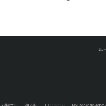
회사
 (주)해피프린스
대표 이화진
TEL 1668-1570
MAIL help@happyprince.c