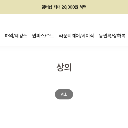
회원전용 아울렛, 가입하면 ~60% 할인!
멤버십 최대 28,000원 혜택
하의/레깅스
원피스/수트
라운지웨어/베이직
등원룩/상하복
상의
ALL