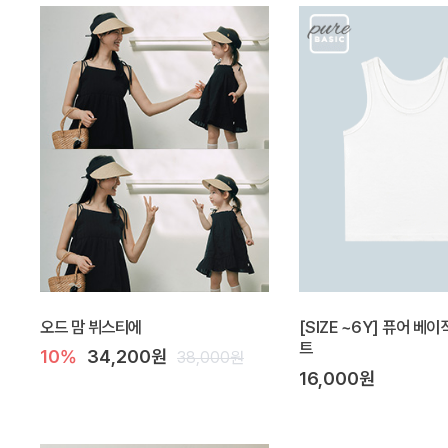
오드 맘 뷔스티에
[SIZE ~6Y] 퓨어 베이
트
10%
34,200원
38,000원
16,000원