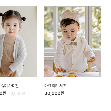
Y] 슈미 가디건
마요 아기 셔츠
00원
30,000원
18,000원