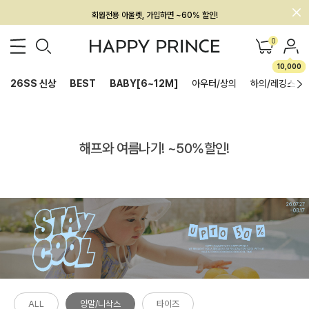
회원전용 아울렛, 가입하면 ~60% 할인!
멤버십 최대 28,000원 혜택
0
10,000
26SS 신상
BEST
BABY[6~12M]
아우터/상의
하의/레깅스
해프와 여름나기! ~50%할인!
ALL
양말/니삭스
타이즈