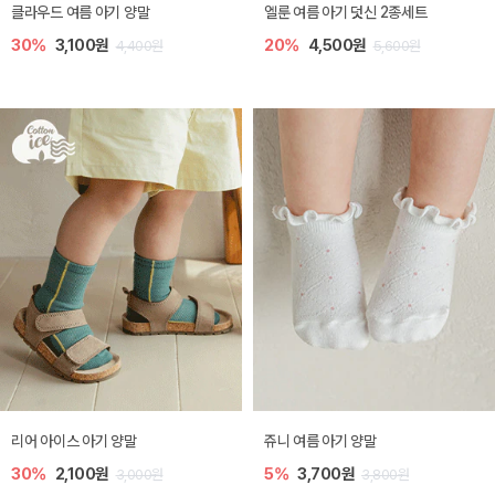
클라우드 여름 아기 양말
엘룬 여름 아기 덧신 2종세트
30%
3,100원
20%
4,500원
4,400원
5,600원
리어 아이스 아기 양말
쥬니 여름 아기 양말
30%
2,100원
5%
3,700원
3,000원
3,800원