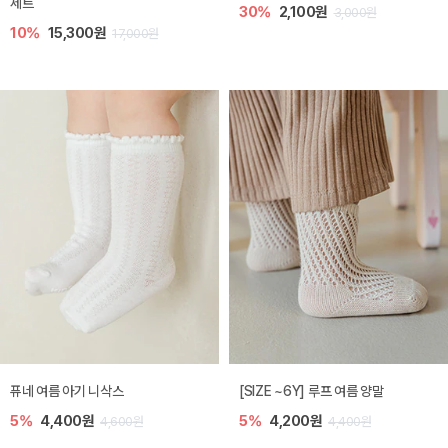
세트
30%
2,100원
3,000원
10%
15,300원
17,000원
퓨네 여름 아기 니삭스
[SIZE ~6Y] 루프 여름 양말
5%
4,400원
5%
4,200원
4,600원
4,400원