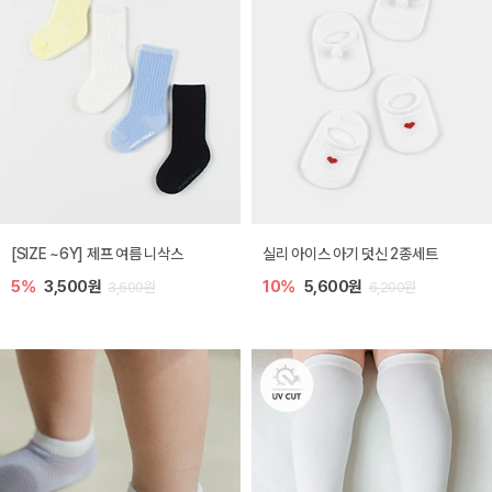
[SIZE ~6Y] 제프 여름 니삭스
실리 아이스 아기 덧신 2종세트
5%
3,500원
10%
5,600원
3,600원
6,200원