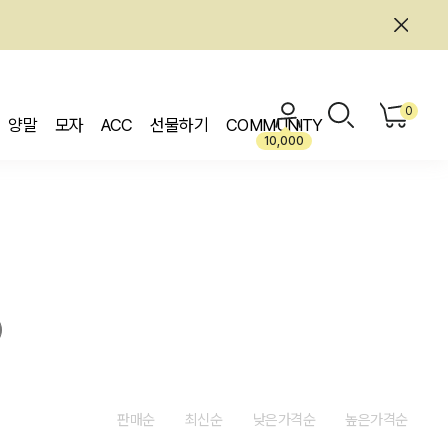
0
양말
모자
ACC
선물하기
COMMUNITY
10,000
판매순
최신순
낮은가격순
높은가격순