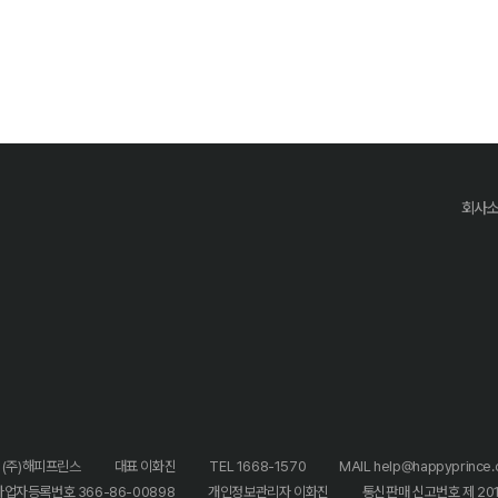
회사
 (주)해피프린스
대표 이화진
TEL 1668-1570
MAIL help@happyprince.c
사업자등록번호 366-86-00898
개인정보관리자 이화진
통신판매 신고번호 제 20