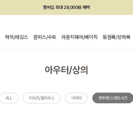
회원전용 아울렛, 가입하면 ~60% 할인!
멤버십 최대 28,000원 혜택
하의/레깅스
원피스/수트
라운지웨어/베이직
등원룩/상하복
아우터/상의
ALL
티셔츠/블라우스
아우터
맨투맨/스웨트셔츠