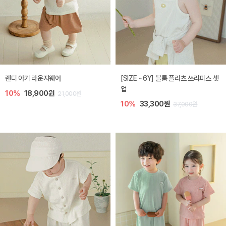
렌디 아기 라운지웨어
[SIZE ~6Y] 블룸 플리츠 쓰리피스 셋
업
10%
18,900원
21,000원
10%
33,300원
37,000원