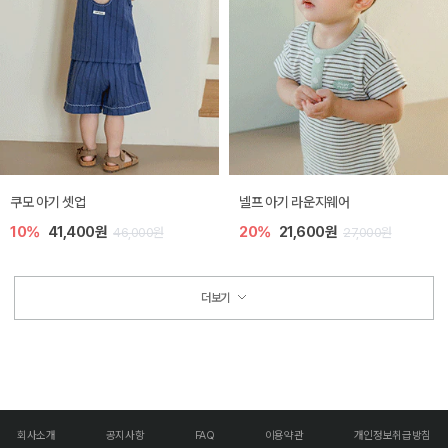
쿠모 아기 셋업
넬프 아기 라운지웨어
10%
41,400원
20%
21,600원
46,000원
27,000원
더보기
회사소개
공지사항
FAQ
이용약관
개인정보취급방침