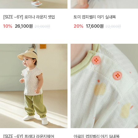
[SIZE ~6Y] 로미나 라운지 셋업
토미 컴피벨리 아기 실내복
10%
26,100원
20%
17,600원
29,000원
22,000원
[SIZE ~6Y] 프레다 라운지웨어
아로미 컴피벨리 아기 실내복