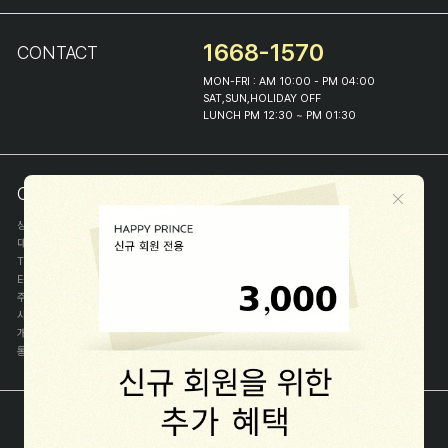
1668-1570
CONTACT
MON-FRI : AM 10:00 - PM 04:00
SAT,SUN,HOLIDAY OFF
LUNCH PM 12:30 ~ PM 01:30
COMPANY INFO
상호
(주)해피프린스
대표
이화진
TEL
1668-1570
E-MAIL
help@happyprince.co.kr
주소
서울시 종로구 이화장길 46
사업자등록번호
366-86-00898
개인정보관리자
이화진
통신판매신고번호
제 2018-서울종로-1384 호
[사업자정보확인]
COPYRIGHT(C) (주)해피프린스 ALL RIGHT RESERVED.