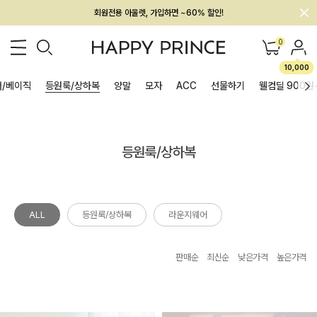
회원전용 아울렛, 가입하면 ~60% 할인!
멤버십 최대 28,000원 혜택
0
10,000
/베이직
등원룩/상하복
양말
모자
ACC
선물하기
웰컴딜 900원
등원룩/상하복
ALL
등원룩/상하복
라운지웨어
판매순
최신순
낮은가격
높은가격