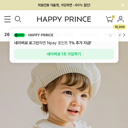
회원전용 아울렛, 가입하면 ~60% 할인!
멤버십 최대 28,000원 혜택
0
10,000
26SS 신상
BEST
BABY[6~12M]
아우터/상의
하의/레깅스
HAPPY PRINCE
네이버로 로그인
하면 Npay 포인트
1%
추가 지급!
네이버로 1초 가입하기