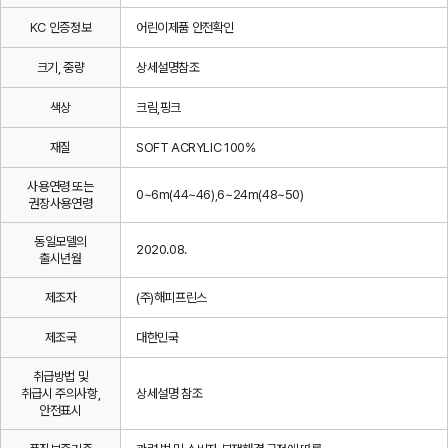
KC 인증정보
어린이제품 안전확인
크기, 중량
상세설명참조
색상
크림,핑크
재질
SOFT ACRYLIC 100%
사용연령 또는
0~6m(44~46),6~24m(48~50)
권장사용연령
동일모델의
2020.08.
출시년월
제조자
(주)해피프린스
제조국
대한민국
취급방법 및
취급시 주의사항,
상세설명 참조
안전표시