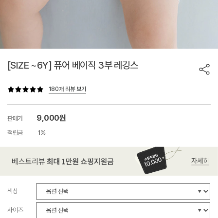
[SIZE ~6Y] 퓨어 베이직 3부 레깅스
180개 리뷰 보기
9,000원
판매가
적립금
1%
색상
사이즈