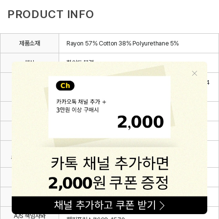
PRODUCT INFO
제품소재
Rayon 57% Cotton 38% Polyurethane 5%
색상
화이트,블랙
6~12m(80), 12~24m(90), 24~36m(100), 3~4Y(110), 4
치수
~5Y(120), 5~6Y(130)
제조자
(주)해피프린스
제조국
대한민국
세탁방법 및
상세설명 참조
취급시 주의사항
제조연월
2026.03.
품질보증기준
관련 법 및 소비자 분쟁해결 규정에 따름
A/S 책임자와