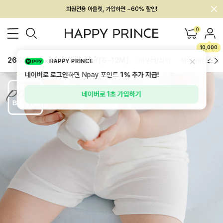
회원전용 아울렛, 가입하면 ~60% 할인!
멤버십 최대 28,000원 혜택
0
10,000
26SS 신상
BEST
BABY[6~12M]
아우터/상의
하의/레깅스
HAPPY PRINCE
네이버로 로그인
하면 Npay 포인트
1%
추가 지급!
네이버로 1초 가입하기