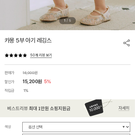
/
1
5
카몽 5부 아기 레깅스
50개 리뷰 보기
판매가
16,000원
15,200원
5%
할인가
적립금
1%
색상