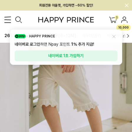
회원전용 아울렛, 가입하면 ~60% 할인!
멤버십 최대 28,000원 혜택
0
10,000
26SS 신상
BEST
BABY[6~12M]
아우터/상의
하의/레깅스
HAPPY PRINCE
네이버로 로그인
하면 Npay 포인트
1%
추가 지급!
네이버로 1초 가입하기