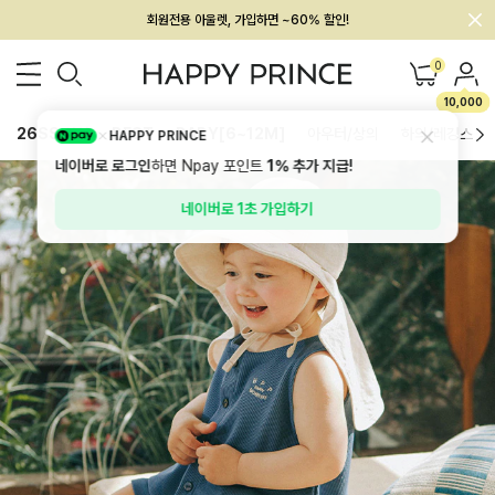
멤버십 최대 28,000원 혜택
0
10,000
26SS 신상
BEST
BABY[6~12M]
아우터/상의
하의/레깅스
HAPPY PRINCE
네이버로 로그인
하면 Npay 포인트
1%
추가 지급!
네이버로 1초 가입하기