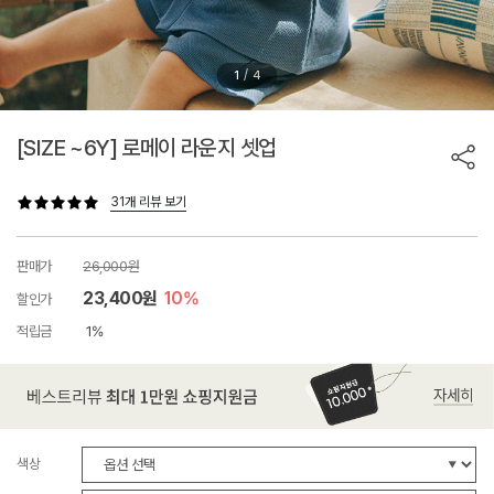
/
1
4
[SIZE ~6Y] 로메이 라운지 셋업
31개 리뷰 보기
판매가
26,000원
23,400원
10%
할인가
적립금
1%
색상