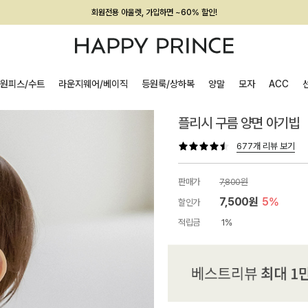
회원전용 아울렛, 가입하면 ~60% 할인!
멤버십 최대 28,000원 혜택
원피스/수트
라운지웨어/베이직
등원룩/상하복
양말
모자
ACC
플리시 구름 양면 아기빕
677개 리뷰 보기
판매가
7,800원
7,500원
5%
할인가
적립금
1%