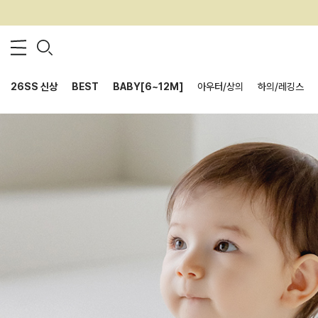
26SS 신상
BEST
BABY[6~12M]
아우터/상의
하의/레깅스