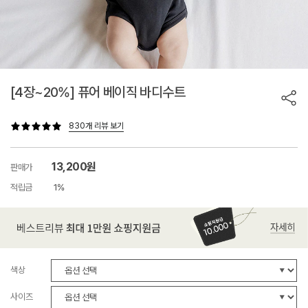
[4장~20%] 퓨어 베이직 바디수트
830개 리뷰 보기
13,200원
판매가
적립금
1%
색상
사이즈