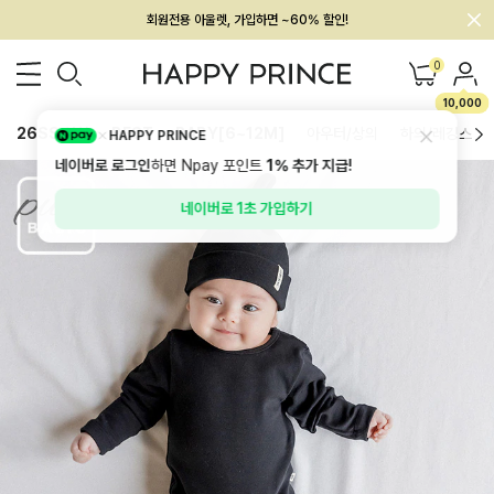
회원전용 아울렛, 가입하면 ~60% 할인!
멤버십 최대 28,000원 혜택
0
10,000
26SS 신상
BEST
BABY[6~12M]
아우터/상의
하의/레깅스
HAPPY PRINCE
네이버로 로그인
하면 Npay 포인트
1%
추가 지급!
네이버로 1초 가입하기