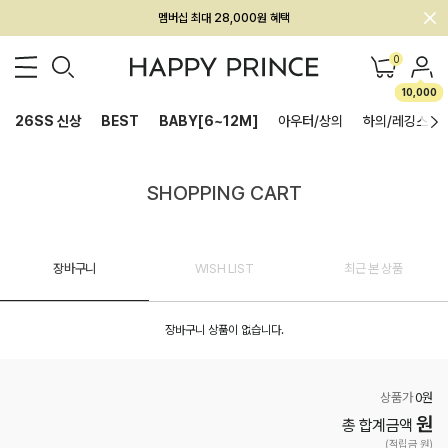
멤버십 최대 28,000원 혜택
0
10,000
26SS 신상
BEST
BABY[6~12M]
아우터/상의
하의/레깅스
SHOPPING CART
장바구니
WISH LIST
최근 본 상품
장바구니 상품이 없습니다.
상품가
0원
원
총 합계금액
(적립금 원)