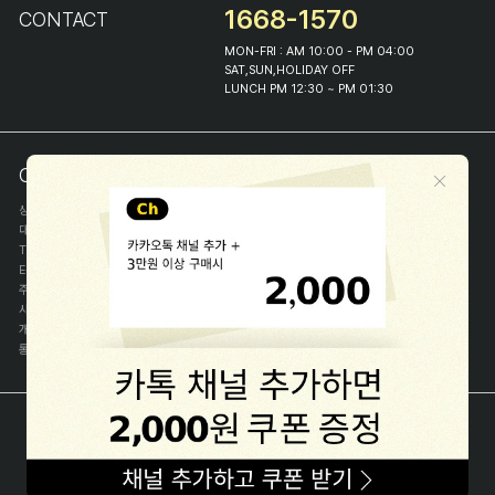
1668-1570
CONTACT
MON-FRI : AM 10:00 - PM 04:00
SAT,SUN,HOLIDAY OFF
LUNCH PM 12:30 ~ PM 01:30
COMPANY INFO
상호
(주)해피프린스
대표
이화진
TEL
1668-1570
E-MAIL
help@happyprince.co.kr
주소
서울시 종로구 이화장길 46
사업자등록번호
366-86-00898
개인정보관리자
이화진
통신판매신고번호
제 2018-서울종로-1384 호
[사업자정보확인]
COPYRIGHT(C) (주)해피프린스 ALL RIGHT RESERVED.