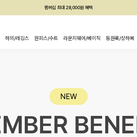
멤버십 최대 28,000원 혜택
하의/레깅스
원피스/수트
라운지웨어/베이직
등원룩/상하복
NEW
MBER BENE